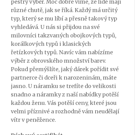
pestrý výběr. Moc dobře víme, že lidé mají
různé chutě, jak se říká. Každý má určitý
typ, který se mu líbí a přesně takový typ
vyhledává. U nás si přijdou na své
milovníci takzvaných obojkových typů,
korálkových typů i klasických
řetízkových typů. Navíc vám nabízíme
výběr z obrovského množství barev.
Pokud přemýšlíte, jaký dárek pořídit své
partnerce či dceři k narozeninám, máte
jasno. U náramku se trefíte do velikosti
snadno a náramky z naší nabídky potěší
každou ženu. Vás potěší ceny, které jsou
velmi příznivé a rozhodně vám neudělají
vítr v peněžence.