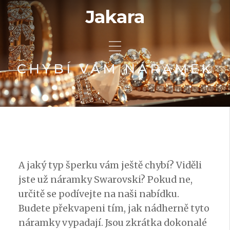
Jakara
CHYBÍ VÁM NÁRAMEK
A jaký typ šperku vám ještě chybí? Viděli
jste už
náramky Swarovski
? Pokud ne,
určitě se podívejte na naši nabídku.
Budete překvapeni tím, jak nádherně tyto
náramky vypadají. Jsou zkrátka dokonalé