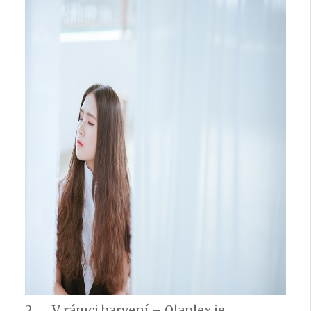
2. V rámci barvení – Olaplex je