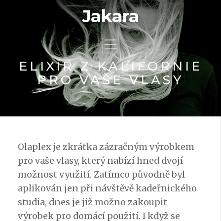
Jakara
ELIXÍR Z KALIFORNIE
PRO VAŠE VLASY
Olaplex je zkrátka zázračným výrobkem
pro vaše vlasy, který nabízí hned dvojí
možnost využití. Zatímco původně byl
aplikován jen při návštěvě kadeřnického
studia, dnes je již možno zakoupit
výrobek pro domácí použití. I když se