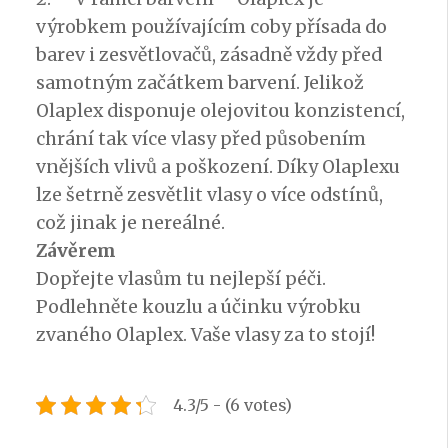
výrobkem používajícím coby přísada do
barev i zesvětlovačů, zásadně vždy před
samotným začátkem barvení. Jelikož
Olaplex disponuje olejovitou konzistencí,
chrání tak více vlasy před působením
vnějších vlivů a poškození. Díky Olaplexu
lze šetrně zesvětlit vlasy o více odstínů,
což jinak je nereálné.
Závěrem
Dopřejte vlasům tu nejlepší péči.
Podlehněte kouzlu a účinku výrobku
zvaného Olaplex. Vaše vlasy za to stojí!
4.3/5 - (6 votes)