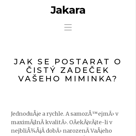
Jakara
JAK SE POSTARAT O
ČISTÝ ZADEČEK
VAŠEHO MIMINKA?
JednoduÅ¡e a rychle. A samozÅ™ejmÄ› v
maximÃ¡lnÃ­ kvalitÄ›. OÄekÃ¡vÃ¡te-li v
nejbliÅ¾Å¡Ã­ dobÄ› narozenÃ­ VaÅ¡eho