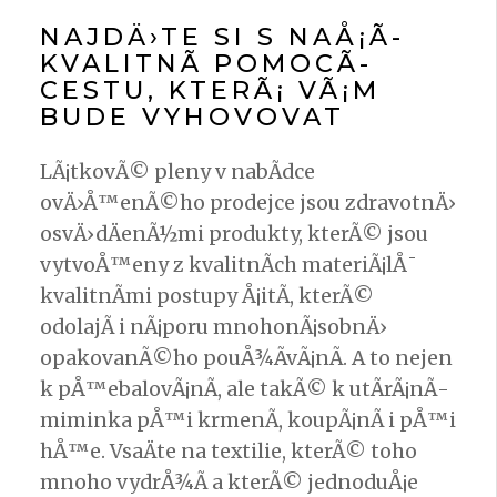
NAJDÄ›TE SI S NAÅ¡Ã­
KVALITNÃ­ POMOCÃ­
CESTU, KTERÃ¡ VÃ¡M
BUDE VYHOVOVAT
LÃ¡tkovÃ© pleny v nabÃ­dce
ovÄ›Å™enÃ©ho prodejce jsou zdravotnÄ›
osvÄ›dÄenÃ½mi produkty, kterÃ© jsou
vytvoÅ™eny z kvalitnÃ­ch materiÃ¡lÅ¯
kvalitnÃ­mi postupy Å¡itÃ­, kterÃ©
odolajÃ­ i nÃ¡poru mnohonÃ¡sobnÄ›
opakovanÃ©ho pouÅ¾Ã­vÃ¡nÃ­. A to nejen
k pÅ™ebalovÃ¡nÃ­, ale takÃ© k utÃ­rÃ¡nÃ­
miminka pÅ™i krmenÃ­, koupÃ¡nÃ­ i pÅ™i
hÅ™e. VsaÄte na textilie, kterÃ© toho
mnoho vydrÅ¾Ã­ a kterÃ© jednoduÅ¡e