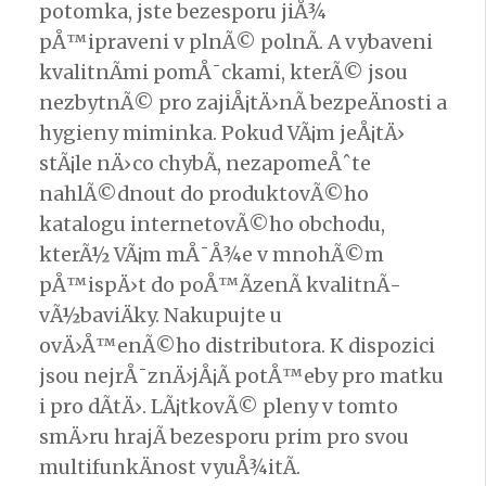
potomka, jste bezesporu jiÅ¾
pÅ™ipraveni v plnÃ© polnÃ­. A vybaveni
kvalitnÃ­mi pomÅ¯ckami, kterÃ© jsou
nezbytnÃ© pro zajiÅ¡tÄ›nÃ­ bezpeÄnosti a
hygieny miminka. Pokud VÃ¡m jeÅ¡tÄ›
stÃ¡le nÄ›co chybÃ­, nezapomeÅˆte
nahlÃ©dnout do produktovÃ©ho
katalogu internetovÃ©ho obchodu,
kterÃ½ VÃ¡m mÅ¯Å¾e v mnohÃ©m
pÅ™ispÄ›t do poÅ™Ã­zenÃ­ kvalitnÃ­
vÃ½baviÄky. Nakupujte u
ovÄ›Å™enÃ©ho distributora. K dispozici
jsou nejrÅ¯znÄ›jÅ¡Ã­ potÅ™eby pro matku
i pro dÃ­tÄ›.
LÃ¡tkovÃ© pleny
v tomto
smÄ›ru hrajÃ­ bezesporu prim pro svou
multifunkÄnost vyuÅ¾itÃ­.