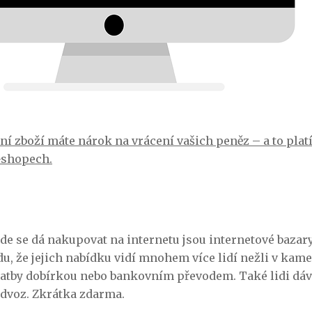
í zboží máte nárok na vrácení vašich peněz – a to plat
-shopech.
de se dá nakupovat na internetu jsou internetové bazary.
du, že jejich nabídku vidí mnohem více lidí nežli v ka
latby dobírkou nebo bankovním převodem. Také lidi dávaj
odvoz. Zkrátka zdarma.