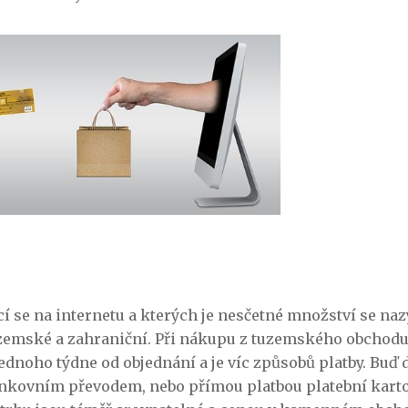
 se na internetu a kterých je nesčetné množství se nazý
uzemské a zahraniční. Při nákupu z tuzemského obchodu
ednoho týdne od objednání a je víc způsobů platby. Buď 
bankovním převodem, nebo přímou platbou platební karto