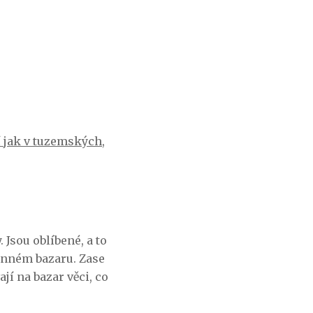
í jak v tuzemských,
 Jsou oblíbené, a to
menném bazaru. Zase
í na bazar věci, co