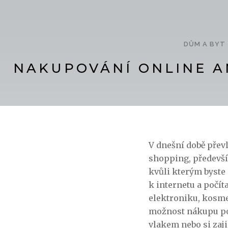
DŮM A BYT
NAKUPOVÁNÍ ONLINE A
V dnešní době přev
shopping, předevší
kvůli kterým byste 
k internetu a počít
elektroniku, kosmet
možnost nákupu po
vlakem nebo si zaji