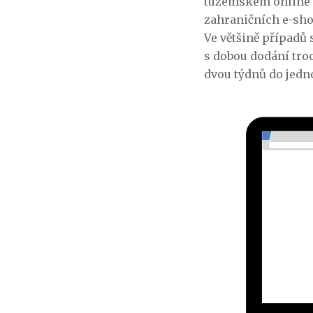
tuzemském online t
zahraničních e-shop
Ve většině případů 
s dobou dodání troc
dvou týdnů do jedn