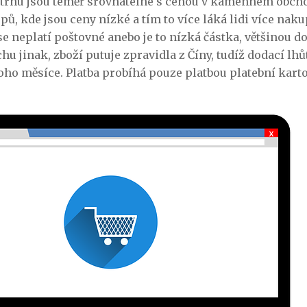
rhu jsou téměř srovnatelné s cenou v kamenném obchod
ů, kde jsou ceny nízké a tím to více láká lidi více naku
se neplatí poštovné anebo je to nízká částka, většinou do
hu jinak, zboží putuje zpravidla z Číny, tudíž dodací lh
oho měsíce. Platba probíhá pouze platbou platební kart