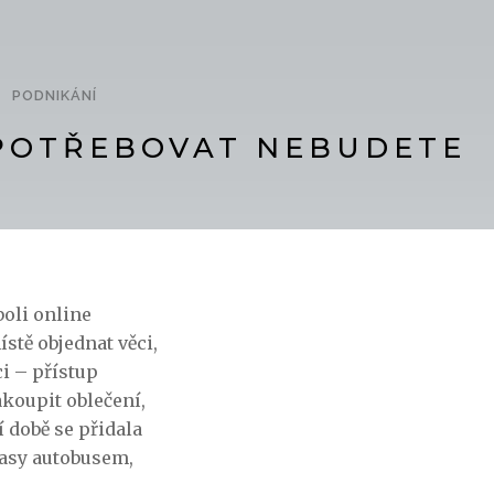
PODNIKÁNÍ
 POTŘEBOVAT NEBUDETE
boli online
tě objednat věci,
ci – přístup
akoupit oblečení,
 době se přidala
rasy autobusem,