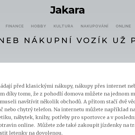
Jakara
FINANCE
HOBBY
KULTURA
NAKUPOVÁNÍ
ONLINE
NEB NÁKUPNÍ VOZÍK UŽ
ládají před klasickými nákupy, nákupy přes internet ne
m díky tomu, že z pohodlí domova můžete na jednom mís
museli navštívit několik obchodů. A přitom stačí dvě vě
ač nebo chytrý telefon. Na internetu můžete například n
iku, nábytek, knihy, potřeby pro sportovce a v poslední
travin online.
Můžete zde také zakoupit jízdenky na t
stit letenky na dovolenou.