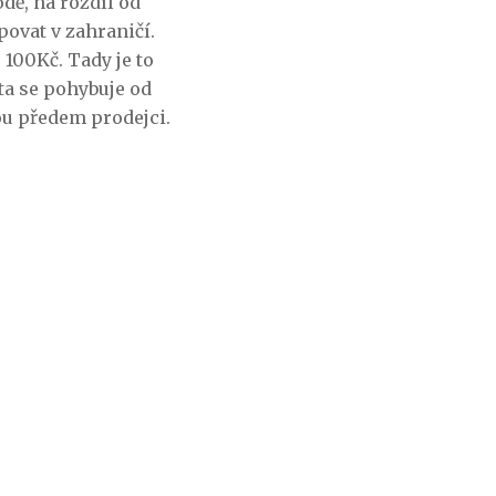
ě, na rozdíl od
povat v zahraničí.
 100Kč. Tady je to
ůta se pohybuje od
ou předem prodejci.