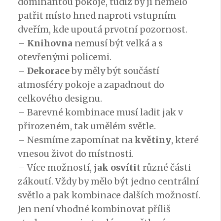
dominantou pokoje, tudíž by jí nemělo
patřit místo hned naproti vstupním
dveřím, kde upoutá prvotní pozornost.
–
Knihovna
nemusí být velká a s
otevřenými policemi.
–
Dekorace
by měly být součástí
atmosféry pokoje a zapadnout do
celkového designu.
– Barevné kombinace musí ladit jak v
přirozeném, tak umělém světle.
– Nesmíme zapomínat na
květiny
, které
vnesou život do místnosti.
– Více možností,
jak osvítit
různé části
zákoutí. Vždy by mělo být jedno centrální
světlo a pak kombinace dalších možností.
Jen není vhodné kombinovat příliš