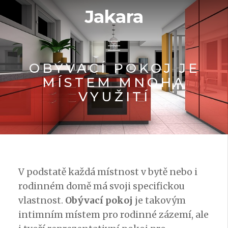
Jakara
OBÝVACÍ POKOJ JE
MÍSTEM MNOHA
VYUŽITÍ
V podstatě každá místnost v bytě nebo i
rodinném domě má svoji specifickou
vlastnost.
Obývací pokoj
je takovým
intimním místem pro rodinné zázemí, ale