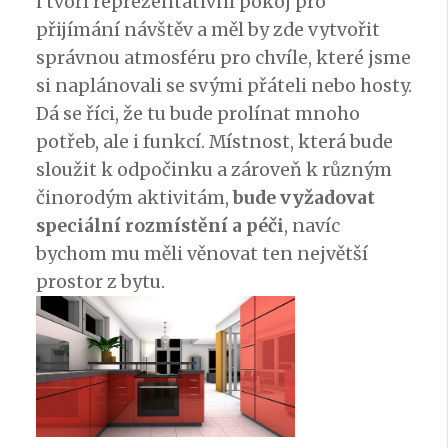
i tvoří reprezentativní pokoj pro
přijímání návštěv a měl by zde vytvořit
správnou atmosféru pro chvíle, které jsme
si naplánovali se svými přáteli nebo hosty.
Dá se říci, že tu bude prolínat mnoho
potřeb, ale i funkcí. Místnost, která bude
sloužit k odpočinku a zároveň k různým
činorodým aktivitám,
bude vyžadovat
speciální rozmístění a péči
, navíc
bychom mu měli věnovat ten největší
prostor z bytu.