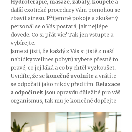
Hydroterapie, masáže, zábaly, koupele
a
další exotické procedury Vám pomohou se
zbavit stresu. Příjemné pokoje a zkušený
personál se o Vás postará, jak nejlépe
dovede. Co si přát víc? Tak jen vstupte a
vybírejte.
Jsme si jisti, že každý z Vás si jistě z naší
nabídky wellnes pobytů vybere přesně to
pravé, co jej láká a co by chtěl vyzkoušet.
Uvidíte, že se
konečně uvolníte
a vrátíte
se odpočatí jako nikdy před tím.
Relaxace
a odpočinek
jsou opravdu důležité pro váš
organismus, tak mu je konečně dopřejte.