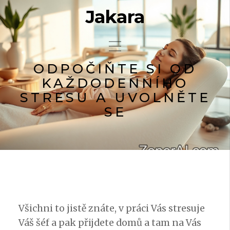
Jakara
ODPOČIŇTE SI OD
KAŽDODENNÍHO
STRESU A UVOLNĚTE
SE
Všichni to jistě znáte, v práci Vás stresuje
Váš šéf a pak přijdete domů a tam na Vás