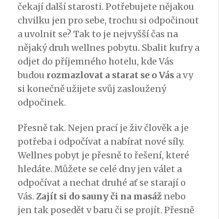
čekají další starosti. Potřebujete nějakou
chvilku jen pro sebe, trochu si odpočinout
a uvolnit se? Tak to je nejvyšší čas na
nějaký druh wellnes pobytu. Sbalit kufry a
odjet do příjemného hotelu, kde Vás
budou
rozmazlovat a starat se o Vás
a vy
si konečně užijete svůj zasloužený
odpočinek.
Přesně tak. Nejen prací je živ člověk a je
potřeba i odpočívat a nabírat nové síly.
Wellnes pobyt
je přesně to řešení, které
hledáte. Můžete se celé dny jen válet a
odpočívat a nechat druhé ať se starají o
Vás.
Zajít si do sauny či na masáž
nebo
jen tak posedět v baru či se projít. Přesně