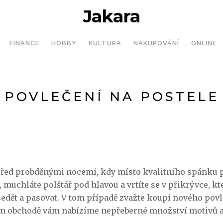
Jakara
FINANCE
HOBBY
KULTURA
NAKUPOVÁNÍ
ONLINE
POVLEČENÍ NA POSTELE
před probděnými nocemi, kdy místo kvalitního spánku p
, muchláte polštář pod hlavou a vrtíte se v přikrývce, k
edět a pasovat. V tom případě zvažte koupi nového povl
m obchodě vám nabízíme nepřeberné množství motivů a 