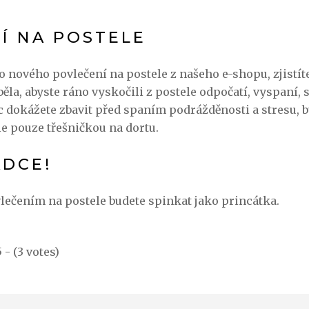
.
Í NA POSTELE
do nového
povlečení na postele
z našeho e-shopu, zjistíte
la, abyste ráno vyskočili z postele odpočatí, vyspaní, s
c dokážete zbavit před spaním podrážděnosti a stresu, 
le pouze třešničkou na dortu.
ADCE!
ečením na postele budete spinkat jako princátka.
5 - (3 votes)