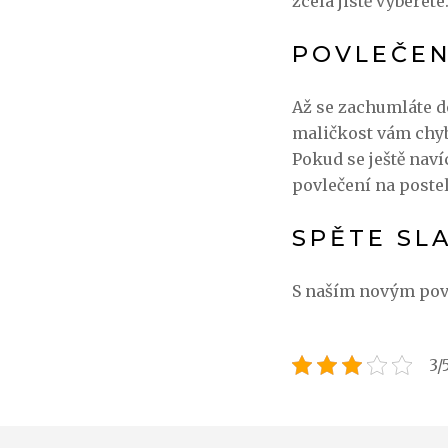
zcela jistě vyberete
POVLEČEN
Až se zachumláte 
maličkost vám chybě
Pokud se ještě naví
povlečení na poste
SPĚTE SL
S naším novým povl
3/