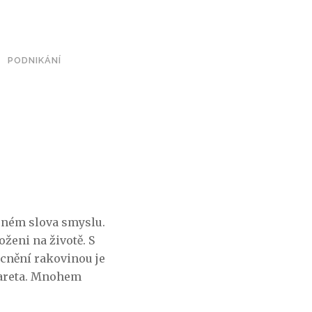
PODNIKÁNÍ
E
seném slova smyslu.
oženi na životě. S
ocnění rakovinou je
areta
. Mnohem