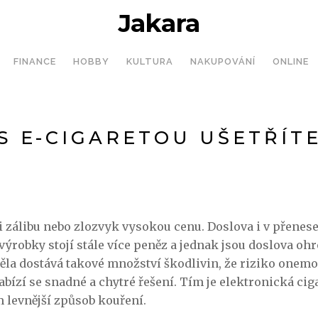
Jakara
FINANCE
HOBBY
KULTURA
NAKUPOVÁNÍ
ONLINE
S E-CIGARETOU UŠETŘÍT
ji zálibu nebo zlozvyk vysokou cenu. Doslova i v přene
výrobky stojí stále více peněz a jednak jsou doslova ohr
těla dostává takové množství škodlivin, že riziko onem
bízí se snadné a chytré řešení. Tím je
elektronická cig
 levnější způsob kouření.