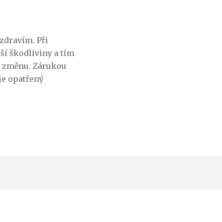
 zdravím. Při
ší škodliviny a tím
í změnu. Zárukou
 je opatřený