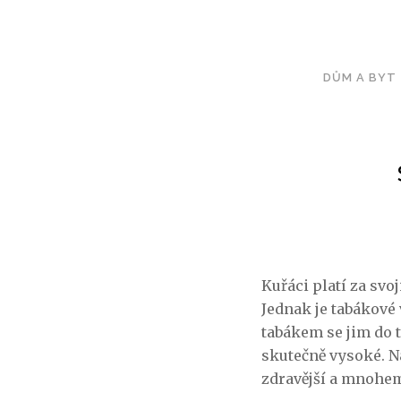
DŮM A BYT
Kuřáci platí za svo
Jednak je tabákové 
tabákem se jim do 
skutečně vysoké. Na
zdravější a mnohem