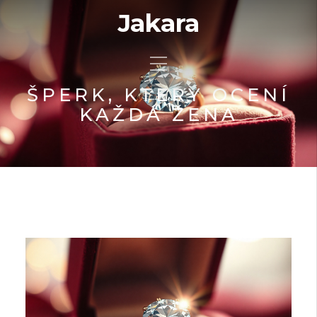
Jakara
ŠPERK, KTERÝ OCENÍ
KAŽDÁ ŽENA