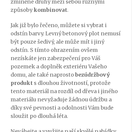
zmíněné druhy mezi sebou různými
způsoby
kombinovat
.
Jak již bylo řečeno, můžete si vybrat i
odstín barvy. Levný betonový plot nemusí
být pouze šedivý, ale může mít i jiný
odstín. S tímto ohrazením ovšem
nezískáte jen zabezpečení pro Váš
pozemek a doplněk exteriéru Vašeho
domu, ale také naprosto
bezúdržbový
produkt
s dlouhou životností, protože
tento materiál na rozdíl od dřeva i jiného
materiálu nevyžaduje žádnou údržbu a
díky své pevnosti a odolnosti Vám bude
sloužit po dlouhá léta.
Neváhejte a využijte naší skvělé nabídky.