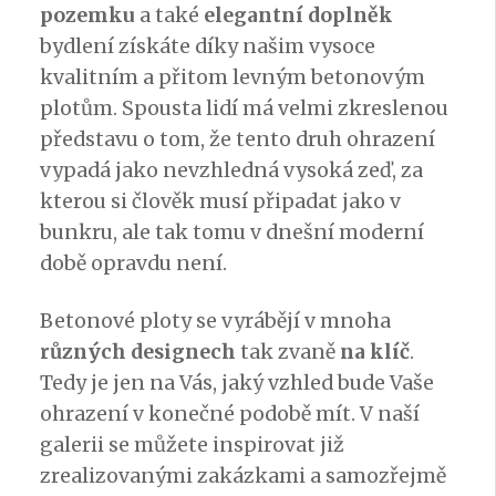
pozemku
a také
elegantní doplněk
bydlení získáte díky našim vysoce
kvalitním a přitom
levným betonovým
plotům
. Spousta lidí má velmi zkreslenou
představu o tom, že tento druh ohrazení
vypadá jako nevzhledná vysoká zeď, za
kterou si člověk musí připadat jako v
bunkru, ale tak tomu v dnešní moderní
době opravdu není.
Betonové ploty se vyrábějí v mnoha
různých designech
tak zvaně
na klíč
.
Tedy je jen na Vás, jaký vzhled bude Vaše
ohrazení v konečné podobě mít. V naší
galerii se můžete inspirovat již
zrealizovanými zakázkami a samozřejmě