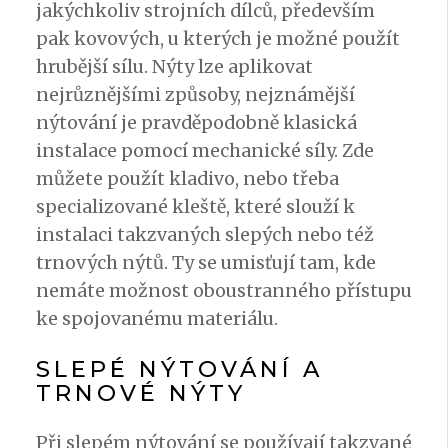
jakýchkoliv strojních dílců, především
pak kovových, u kterých je možné použít
hrubější sílu. Nýty lze aplikovat
nejrůznějšími způsoby, nejznámější
nýtování je pravděpodobně klasická
instalace pomocí mechanické síly. Zde
můžete použít kladivo, nebo třeba
specializované kleště, které slouží k
instalaci takzvaných slepých nebo též
trnových nýtů. Ty se umisťují tam, kde
nemáte možnost oboustranného přístupu
ke spojovanému materiálu.
SLEPÉ NÝTOVÁNÍ A
TRNOVÉ NÝTY
Při slepém
nýtování
se používají takzvané