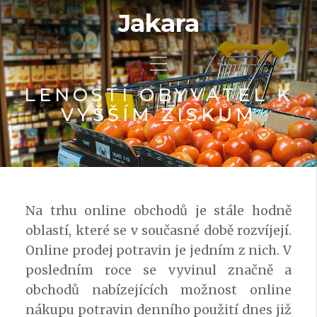
Jakara
LENOSTÍ OBYVATEL K
VYŠŠÍM ZISKŮM
Na trhu online obchodů je stále hodně
oblastí, které se v současné době rozvíjejí.
Online prodej potravin je jedním z nich. V
posledním roce se vyvinul značně a
obchodů nabízejících možnost online
nákupu potravin denního použití dnes již