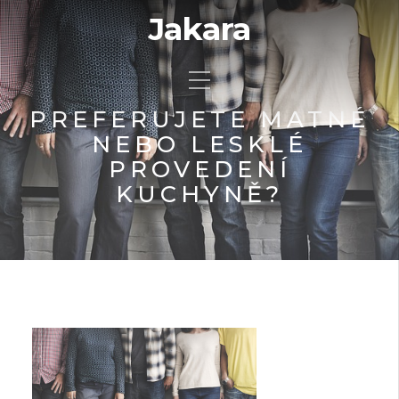
Jakara
PREFERUJETE MATNÉ
NEBO LESKLÉ
PROVEDENÍ
KUCHYNĚ?