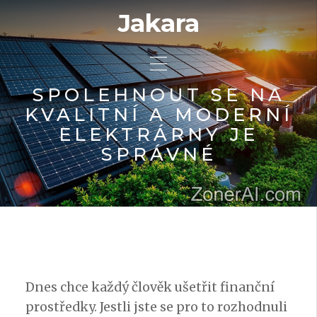
Jakara
SPOLEHNOUT SE NA
KVALITNÍ A MODERNÍ
ELEKTRÁRNY JE
SPRÁVNÉ
Dnes chce každý člověk ušetřit finanční
prostředky. Jestli jste se pro to rozhodnuli