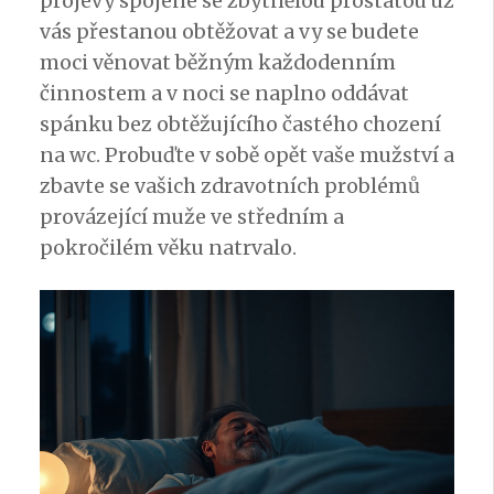
projevy spojené se zbytnělou prostatou už
vás přestanou obtěžovat a vy se budete
moci věnovat běžným každodenním
činnostem a v noci se naplno oddávat
spánku bez obtěžujícího častého chození
na wc. Probuďte v sobě opět vaše mužství a
zbavte se vašich zdravotních problémů
provázející muže ve středním a
pokročilém věku natrvalo.