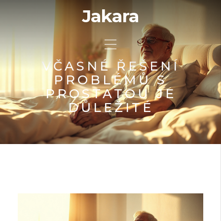
Jakara
VČASNÉ ŘEŠENÍ
PROBLÉMŮ S
PROSTATOU JE
DŮLEŽITÉ