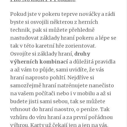
Pokud jste v pokeru teprve nováčky a rádi
byste si osvojili některou z herních
technik, pak si můžete přehledně
nastudovat základy hraní pokeru a lépe se
tak v této karetní hře zorientovat.
Osvojíte si základy hraní,
druhy
výherních kombinací
a důležitá pravidla
a až vám to půjde, sami uvidíte, že vás
hraní naprosto pohltí. Nejdříve si
samozřejmě hraní natrénujete nanečisto
na vašem počítači nebo i v mobilu a až si
budete jisti sami sebou, tak se můžete
vrhnout do hraní naostro, o peníze. Tak
vzhůru do víru hraní a za první pořádnou
výhrou. Karty už čekají jen a jen na vás.