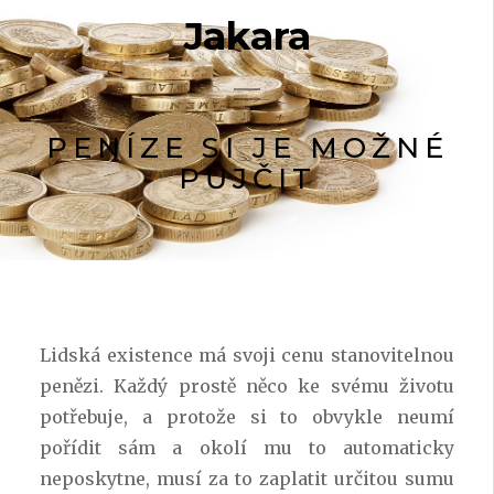
Jakara
PENÍZE SI JE MOŽNÉ
PŮJČIT
Lidská existence má svoji cenu stanovitelnou
penězi. Každý prostě něco ke svému životu
potřebuje, a protože si to obvykle neumí
pořídit sám a okolí mu to automaticky
neposkytne, musí za to zaplatit určitou sumu