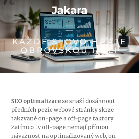
Jakara
KAŽDÉ SLOVO HRAJE
OBROVSKOU ROLI
SEO optimalizace
se snaží dosáhnout
předních pozic webové stránky skrze
takzvané on-page a off-page faktory.
Zatímco ty off-page nemají přímou
návaznost na optimalizovaný web, on-