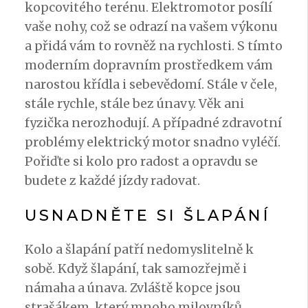
kopcovitého terénu. Elektromotor posílí
vaše nohy, což se odrazí na vašem výkonu
a přidá vám to rovněž na rychlosti. S tímto
moderním dopravním prostředkem vám
narostou křídla i sebevědomí. Stále v čele,
stále rychle, stále bez únavy. Věk ani
fyzička nerozhodují. A případné zdravotní
problémy elektrický motor snadno vyléčí.
Pořiďte si kolo pro radost a opravdu se
budete z každé jízdy radovat.
USNADNĚTE SI ŠLAPÁNÍ
Kolo a šlapání patří nedomyslitelně k
sobě. Když šlapání, tak samozřejmě i
námaha a únava. Zvláště kopce jsou
strašákem, který mnoho milovníků