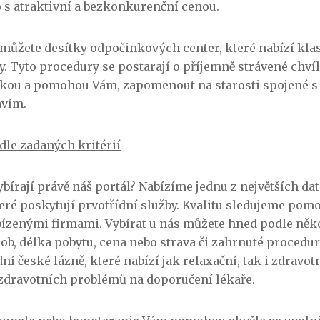
o s atraktivní a bezkonkurenční cenou.
můžete desítky odpočinkových center, které nabízí klasi
. Tyto procedury se postarají o příjemně strávené chví
kou a pomohou Vám, zapomenout na starosti spojené s
avím.
dle zadaných kritérií
ybírají právě náš portál? Nabízíme jednu z největších da
teré poskytují prvotřídní služby. Kvalitu sledujeme pomo
ízenými firmami. Vybírat u nás můžete hned podle někol
sob, délka pobytu, cena nebo strava či zahrnuté procedu
ní české lázně, které nabízí jak relaxační, tak i zdravotn
 zdravotních problémů na doporučení lékaře.