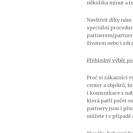
několika minut a t
Navštívit díky nám 
speciální procedury
partnerem/partner
životem nebo i zdr
Přehledný výběr po
Proč si zákazníci v
center a objektů, k
i komunikace s nab
která patří počet o
partnery jsou i před
můžete i v případě