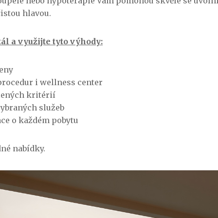
upele nebo hypoterapie Vám pomohou skvěle se uvolnit 
čistou hlavou.
ál a využijte tyto výhody:
ceny
procedur i wellness center
lených kritérií
 vybraných služeb
ace o každém pobytu
dné nabídky.