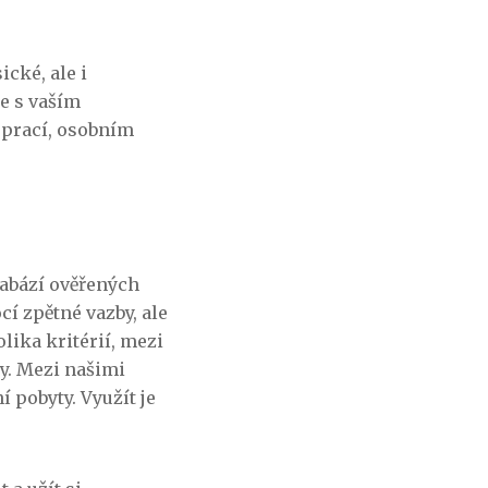
cké, ale i
le s vaším
 prací, osobním
tabází ověřených
cí zpětné vazby, ale
ika kritérií, mezi
ry. Mezi našimi
í pobyty. Využít je