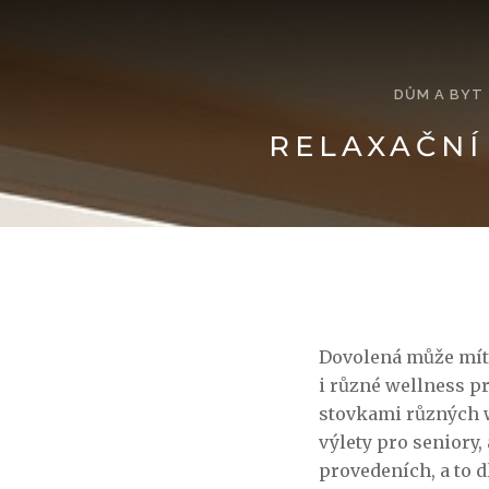
DŮM A BYT
RELAXAČNÍ
Dovolená může mít 
i různé wellness p
stovkami různých w
výlety pro seniory
provedeních, a to 