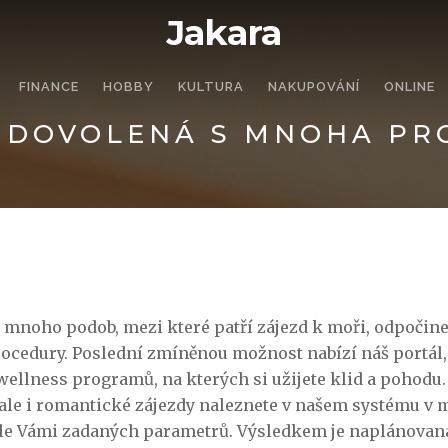
Jakara
FINANCE
HOBBY
KULTURA
NAKUPOVÁNÍ
ONLINE
 DOVOLENÁ S MNOHA P
mnoho podob, mezi které patří zájezd k moři, odpočin
rocedury. Poslední zmíněnou možnost nabízí náš portál,
ellness programů, na kterých si užijete klid a pohodu
, ale i romantické zájezdy naleznete v našem systému v
dle Vámi zadaných parametrů. Výsledkem je naplánova