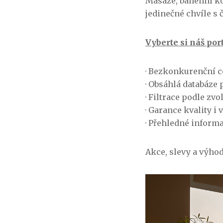
Masáže, bahenní ko
jedinečné chvíle s 
Vyberte si náš port
· Bezkonkurenční 
· Obsáhlá databáze 
· Filtrace podle zvo
· Garance kvality i
· Přehledné inform
Akce, slevy a výho