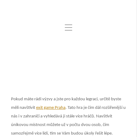
Jakara
ÚNIKOVÁ HRA PRO
CELOU RODINU
Pokud máte rádi výzvy a jste pro každou legraci, určitě byste
měli navštívit
exit game Praha
. Tato hra je čím dál rozšířenější u
nás i v zahraničí a vyhledává ji stále více hráčů. Navštívit
únikovou místnost můžete už v počtu dvou osob, čím
samozřejmě více lidí, tím se Vám budou úkoly řešit lépe.