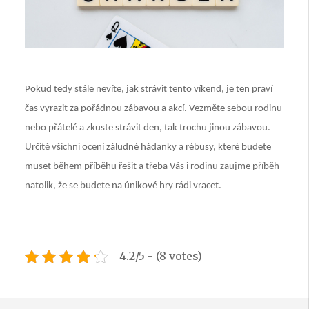
Pokud tedy stále nevíte, jak strávit tento víkend, je ten praví
čas vyrazit za pořádnou zábavou a akcí. Vezměte sebou rodinu
nebo přátelé a zkuste strávit den, tak trochu jinou zábavou.
Určitě všichni ocení záludné hádanky a rébusy, které budete
muset během příběhu řešit a třeba Vás i rodinu zaujme příběh
natolik, že se budete na únikové hry rádi vracet.
4.2/5 - (8 votes)