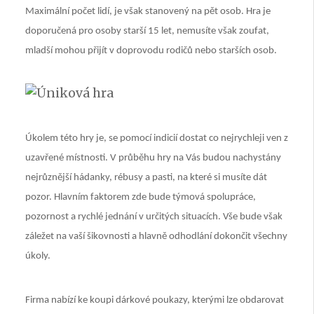
Maximální počet lidí, je však stanovený na pět osob. Hra je
doporučená pro osoby starší 15 let, nemusíte však zoufat,
mladší mohou přijít v doprovodu rodičů nebo starších osob.
Úkolem této hry je, se pomocí indicií dostat co nejrychleji ven z
uzavřené místnosti. V průběhu hry na Vás budou nachystány
nejrůznější hádanky, rébusy a pasti, na které si musíte dát
pozor. Hlavním faktorem zde bude týmová spolupráce,
pozornost a rychlé jednání v určitých situacích. Vše bude však
záležet na vaší šikovnosti a hlavně odhodlání dokončit všechny
úkoly.
Firma nabízí ke koupi dárkové poukazy, kterými lze obdarovat