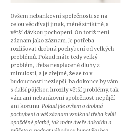
Ovšem nebankovní společnosti se na
celou věc dívají jinak, méně striktně, s
větší dávkou pochopení. On totiž není
záznam jako záznam. Je potřeba
rozlišovat drobná pochybení od velkých
problémů. Pokud máte tedy velký
problém, třeba nesplacené dluhy z
minulosti, a je zřejmé, že se to v
budoucnosti nezlepší, ba dokonce by vám
s další půjčkou hrozily větší problémy, tak
vám ani nebankovní společnost nepůjčí
ani korunu.
Pokud jde ovšem o drobná
pochybení a váš záznam vzniknul třeba kvůli
opožděné platbě, tak máte dveře dokořán a
můžete si sjednat výhodnou hypotéku bez